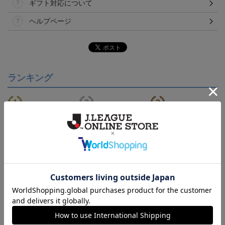
ギフト対応について
ヘルプページ
ランキング
【S～4XL】2026/27ユニ
【S～4XL】2026/27ユニ
タオルマフラー
フォーム オーセンティッ
フォーム オーセンティッ
21,450円～25,950円
21,450円～25,950円
1,760円
1
クモデル:FP1st
クモデル:GK
会員特典
会員特典
会員特典