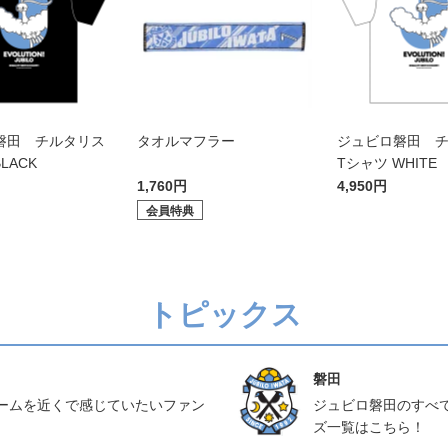
磐田 チルタリス
タオルマフラー
ジュビロ磐田 
LACK
Tシャツ WHITE
1,760円
4,950円
会員特典
トピックス
磐田
ームを近くで感じていたいファン
ジュビロ磐田のすべ
ズ一覧はこちら！