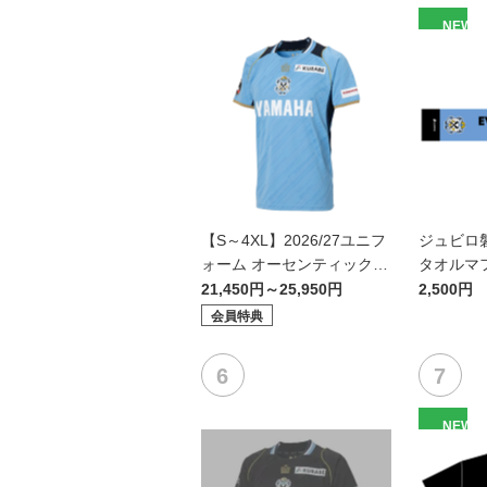
NEW
【S～4XL】2026/27ユニフ
ジュビロ
ォーム オーセンティックモ
タオルマ
デル:FP1st
21,450円～25,950円
2,500円
会員特典
NEW