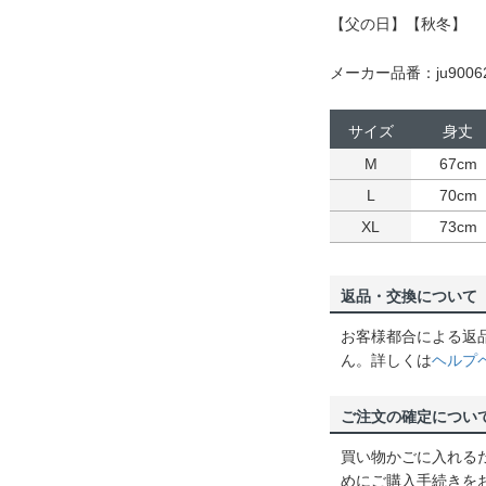
【父の日】【秋冬】
メーカー品番：ju9006
サイズ
身丈
M
67cm
L
70cm
XL
73cm
返品・交換について
お客様都合による返
ん。詳しくは
ヘルプ
ご注文の確定につい
買い物かごに入れる
めにご購入手続きを