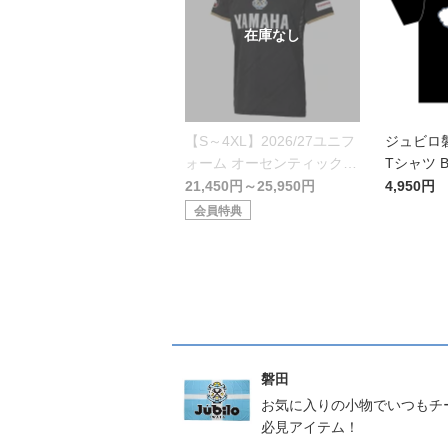
【S～4XL】2026/27ユニフ
ジュビロ
ォーム オーセンティックモ
Tシャツ B
デル:GK
21,450円～25,950円
4,950円
会員特典
磐田
お気に入りの小物でいつもチ
必見アイテム！