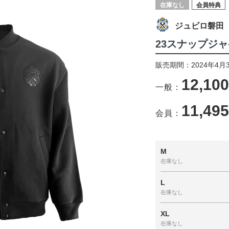
在庫なし
会員特典
ジュビロ磐田
23スナップジ
販売期間：2024年4月
12,10
一般：
11,49
会員：
M
在庫なし
L
在庫なし
XL
在庫なし