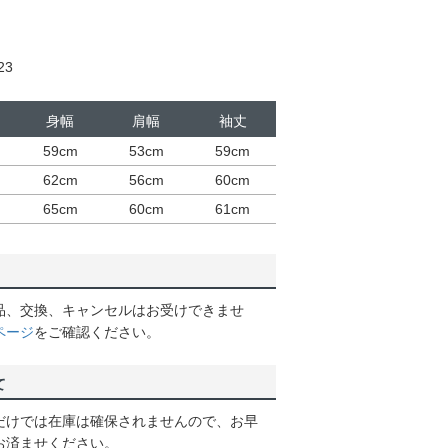
23
身幅
肩幅
袖丈
59cm
53cm
59cm
62cm
56cm
60cm
65cm
60cm
61cm
品、交換、キャンセルはお受けできませ
ページ
をご確認ください。
て
だけでは在庫は確保されませんので、お早
お済ませください。