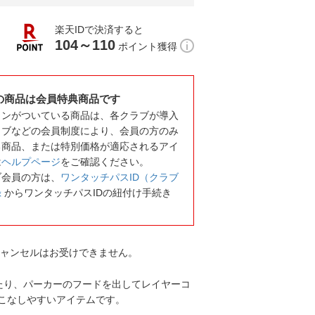
楽天IDで決済すると
104～110
ポイント獲得
の商品は会員特典商品です
コンがついている商品は、各クラブが導入
ラブなどの会員制度により、会員の方のみ
る商品、または特別価格が適応されるアイ
は
ヘルプページ
をご確認ください。
ブ会員の方は、
ワンタッチパスID（クラブ
録
からワンタッチパスIDの紐付け手続き
キャンセルはお受けできません。
たり、パーカーのフードを出してレイヤーコ
こなしやすいアイテムです。