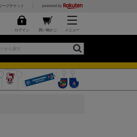
リーグチケット
powered by
ログイン
買い物かご
メニュー