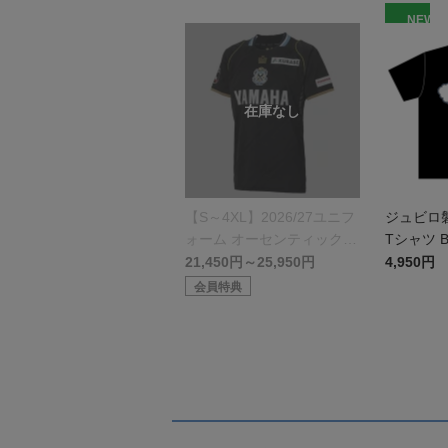
NEW
【S～4XL】2026/27ユニフ
ジュビロ
ォーム オーセンティックモ
Tシャツ B
デル:GK
21,450円～25,950円
4,950円
会員特典