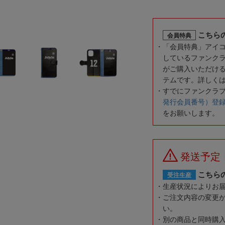
こちら
会員特典
「会員特典」アイ
しているファンク
がご購入いただけ
テムです。詳しく
すでにファンクラ
発行会員番号）登
をお願いします。
発送予定
こちら
受注生産
生産状況によりお
ご注文内容の変更
い。
別の商品と同時購