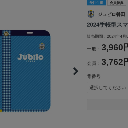
受注生産
会員特典
ジュビロ磐田
2024手帳型ス
販売期間：2024年4月8
3,960
一般：
3,762
会員：
背番号