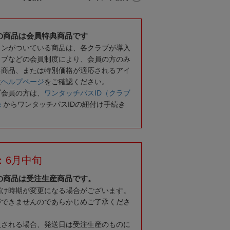
の商品は会員特典商品です
コンがついている商品は、各クラブが導入
ラブなどの会員制度により、会員の方のみ
る商品、または特別価格が適応されるアイ
は
ヘルプページ
をご確認ください。
ブ会員の方は、
ワンタッチパスID（クラブ
録
からワンタッチパスIDの紐付け手続き
：6月中旬
の商品は受注生産商品です。
届け時期が変更になる場合がございます。
ができませんのであらかじめご了承くださ
入される場合、発送日は受注生産のものに