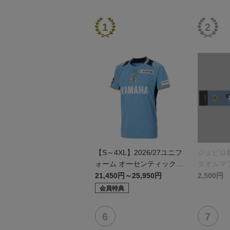
【S～4XL】2026/27ユニフ
ジュビロ
ォーム オーセンティックモ
タオルマ
デル:FP1st
21,450円～25,950円
2,500円
会員特典