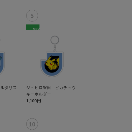
NEW
チルタリス
ジュビロ磐田 ピカチュウ
キーホルダー
1,100円