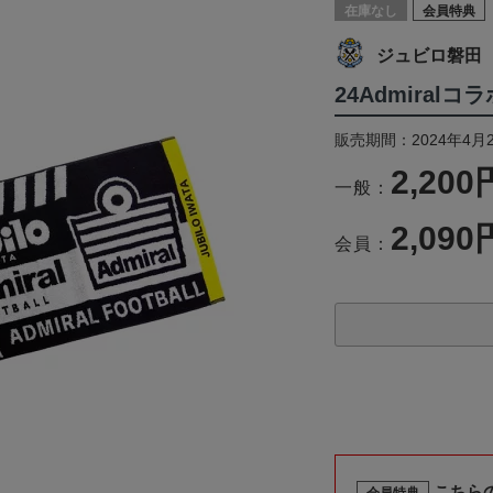
在庫なし
会員特典
ジュビロ磐田
24Admiral
販売期間：2024年4月
2,200
一般：
2,090
会員：
こちら
会員特典