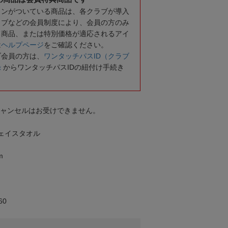
コンがついている商品は、各クラブが導入
ラブなどの会員制度により、会員の方のみ
る商品、または特別価格が適応されるアイ
は
ヘルプページ
をご確認ください。
ブ会員の方は、
ワンタッチパスID（クラブ
録
からワンタッチパスIDの紐付け手続き
キャンセルはお受けできません。
ボフェイスタオル
m
60