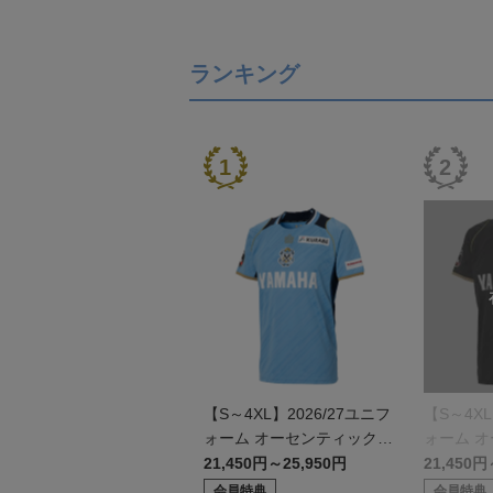
ランキング
【S～4XL】2026/27ユニフ
【S～4XL
ォーム オーセンティックモ
ォーム 
デル:FP1st
デル:GK
21,450円～25,950円
21,450円
会員特典
会員特典