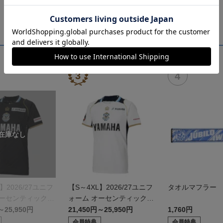
】2026/27ユニフ
【S～4XL】2026/27ユニフ
タオルマフラー
オーセンティックモ
ォーム オーセンティックモ
デル:FP2nd
～25,950円
21,450円～25,950円
1,760円
会員特典
会員特典