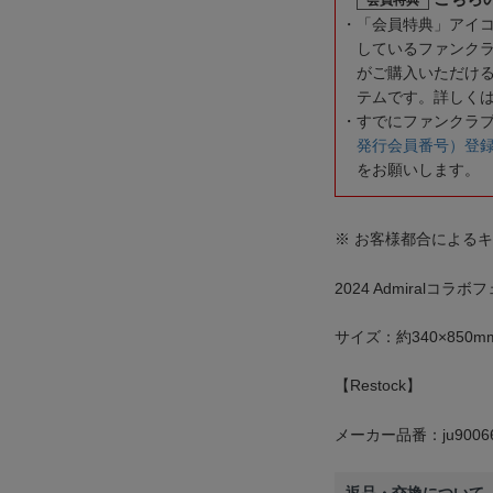
「会員特典」アイ
しているファンク
がご購入いただけ
テムです。詳しく
すでにファンクラ
発行会員番号）登
をお願いします。
※ お客様都合による
2024 Admiralコラ
サイズ：約340×850m
【Restock】
メーカー品番：ju9006