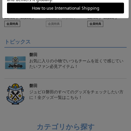
【S～4XL】2026/27ユニ
【S～4XL】2026/27ユニ
【S～4XL】2026/27ユニ
フォーム オーセンティッ
フォーム オーセンティッ
フォーム オーセンティッ
21,450円～25,950円
21,450円～25,950円
21,450円～25,950円
1
クモデル:FP1st
クモデル:GK
クモデル:FP2nd
会員特典
会員特典
会員特典
トピックス
磐田
お気に入りの小物でいつもチームを近くで感じてい
たいファン必見アイテム！
磐田
ジュビロ磐田のすべてのグッズをチェックしたい方
に！全グッズ一覧はこちら！
カテゴリから探す