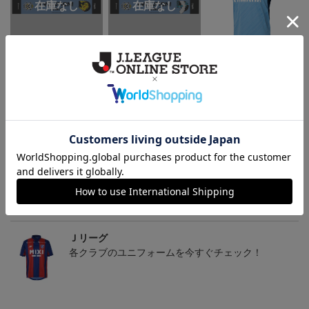
ジュビロ磐田 ピカチュ
ジュビロ磐田 チルタリ
【S～4XL】2026/27ユニ
ウ タオルマフラー
ス タオルマフラー
フォーム オーセンティッ
2,500円
2,500円
21,450円～25,950円
1
クモデル:FP1st
会員特典
トピックス
Ｊリーグ
多種多様なアパレルアイテムはこちら！！
Ｊリーグ
各クラブのユニフォームを今すぐチェック！