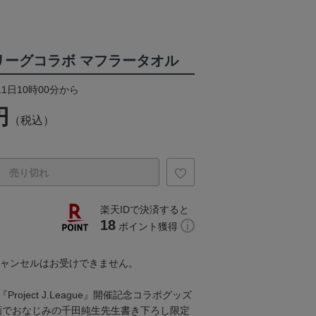
リーグコラボ マフラータオル
11日10時00分から
円
（税込）
売り切れ
楽天IDで決済すると
18
ポイント獲得
キャンセルはお受けできません。
roject J.League』開催記念コラボグッズ
画でおなじみの千田純生先生書き下ろし限定