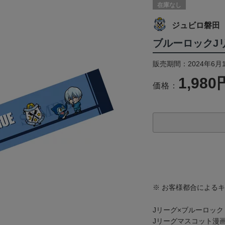
在庫なし
ジュビロ磐田
ブルーロックJ
販売期間：2024年6月
1,980
価格：
※ お客様都合による
Jリーグ×ブルーロック『P
Jリーグマスコット漫