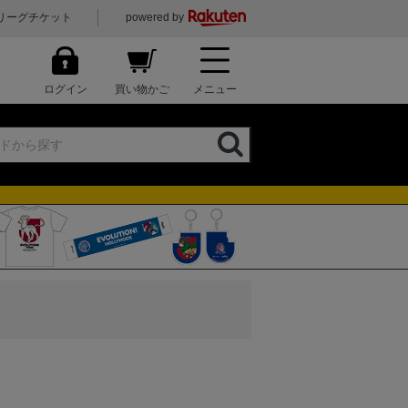
リーグチケット
powered by
ログイン
買い物かご
メニュー