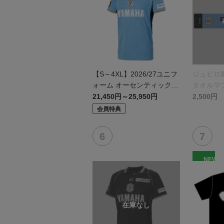
【S～4XL】2026/27ユニフ
ジュビロ
ォーム オーセンティックモ
タオルマ
デル:FP1st
21,450円～25,950円
2,500円
会員特典
NEW