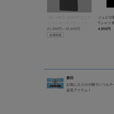
【S～4XL】2026/27ユニフ
ジュビロ
ォーム オーセンティックモ
Tシャツ B
デル:GK
21,450円～25,950円
4,950円
会員特典
磐田
お気に入りの小物でいつもチ
必見アイテム！