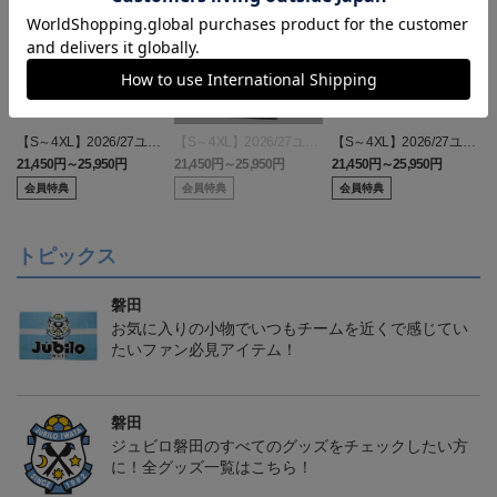
【S～4XL】2026/27ユニ
【S～4XL】2026/27ユニ
【S～4XL】2026/27ユニ
フォーム オーセンティッ
フォーム オーセンティッ
フォーム オーセンティッ
21,450円～25,950円
21,450円～25,950円
21,450円～25,950円
1
クモデル:FP1st
クモデル:GK
クモデル:FP2nd
会員特典
会員特典
会員特典
トピックス
磐田
お気に入りの小物でいつもチームを近くで感じてい
たいファン必見アイテム！
磐田
ジュビロ磐田のすべてのグッズをチェックしたい方
に！全グッズ一覧はこちら！