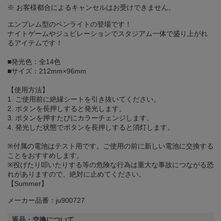
※ お客様都合によるキャンセルはお受けできません。
エンブレム型のペンライトの登場です！
ナイトゲームやジュビレーションでスタジアム一体で盛り上がれ
るアイテムです！
■発光色：全14色
■サイズ：212mm×96mm
【使用方法】
1. ご使用前に絶縁シートを引き抜いてください。
2. ボタンを長押しすると発光します。
3. ボタンを押すたびにカラーチェンジします。
4. 発光した状態でボタンを長押しすると消灯します。
※付属の電池はテスト用です。ご使用の前に新しい電池に交換する
ことをおすすめします。
※投げたり叩いたりする等の危険な行為は重大な事故につながる恐
れがありますので、絶対に止めてください。
【Summer】
メーカー品番：ju900727
返品・交換について