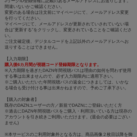
JリーグID登録情報に記載のあるメールアドレスにお送りします。
間違いないかご確認ください。
変更のある場合は注文前にマイページにて、メールアドレス変更
を行ってください。
マイページにて、メールアドレスが更新されていされていない場
合は”更新する”をクリックし、変更されていることをご確認くださ
い。
ご注文確定後、デジタルコードを上記以外のメールアドレスへお
送りすることはできません。
【入力期限】
購入後6カ月間が視聴コード登録期限となります。
※入力期限を過ぎたDAZN年間視聴パスは理由の如何を問わず使用
する事は出来ませんので、必ず入力期限内に適用下さい。
※ご購入いただいた年間視聴パスの返金につきましては、いかな
る場合も受け付ける事は出来かねますので、予めご了承下さい。
【購入の対象者】
既存のDAZNユーザーの方／新規でDAZNにご登録いただく方
※過去にDAZN年間視聴パスをご購入・利用頂いている方は現存の
アカウントを引き続きご利用いただけます。(退会の必要はござい
ません)
※本サービスのご利用対象外となる方は、商品画像２枚目以降を御