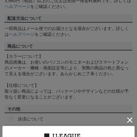
3,980円（税込）以上のご注文は全国一律送料無料です。詳しくは
ヘルプページ
をご確認ください。
配送方法について
一部商品はメール便でのお届けとなる場合がございます。詳しく
は
ヘルプページ
をご確認ください。
商品について
【カラーについて】
商品画像は、お使いのパソコンのモニターおよびスマートフォン
のメーカー・機種・画面設定等により、実際の商品の色と異なっ
て見える場合がございます。あらかじめご了承ください。
【仕様について】
取り扱い商品によっては、パッケージやデザインなどの仕様が予
告なく変更になることがございます。
その他
決済について
ギフト対応について