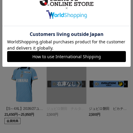
ヘルプページ
ランキング
NEW
【S～4XL】2026/27ユニ
ジュビロ磐田 チルタリ
ジュビロ磐田 ピカチュ
フォーム オーセンティッ
ス タオルマフラー
ウ タオルマフラー
21,450円～25,950円
2,500円
2,500円
1
クモデル:FP1st
会員特典