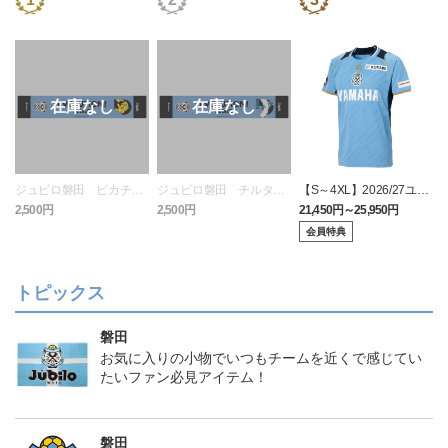
ジュビロ磐田 ピカチュ
ジュビロ磐田 チルタリ
【S～4XL】2026/27ユニ
ウ タオルマフラー
ス タオルマフラー
フォーム オーセンティッ
2,500円
2,500円
21,450円～25,950円
1
クモデル:FP1st
会員特典
トピックス
磐田
お気に入りの小物でいつもチームを近くで感じてい
たいファン必見アイテム！
磐田