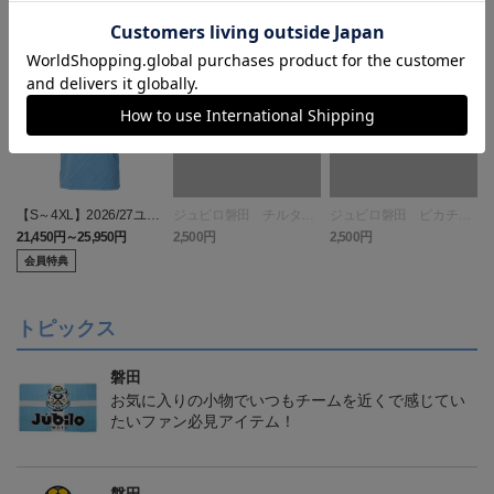
【S～4XL】2026/27ユニ
ジュビロ磐田 チルタリ
ジュビロ磐田 ピカチュ
フォーム オーセンティッ
ス タオルマフラー
ウ タオルマフラー
21,450円～25,950円
2,500円
2,500円
1
クモデル:FP1st
会員特典
トピックス
磐田
お気に入りの小物でいつもチームを近くで感じてい
たいファン必見アイテム！