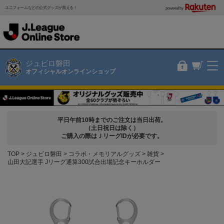
ユニフォームなどの公式グッズが買える！
powered by
ジュビロ磐田
オフィシャルオンラインショップ
平日午前10時までのご注文は当日出荷。
（土日祝日は除く）
ご購入の際はＪリーグIDが必要です。
TOP
ジュビロ磐田
コラボ・メモリアルグッズ
雑貨
山田大記選手 Jリーグ通算300試合出場記念キーホルダー