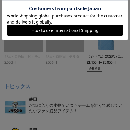
ジュビロ磐田 ピカチュ
ジュビロ磐田 チルタリ
【S～4XL】2026/27ユニ
ウ タオルマフラー
ス タオルマフラー
フォーム オーセンティッ
2,500円
2,500円
21,450円～25,950円
1
クモデル:FP1st
会員特典
トピックス
磐田
お気に入りの小物でいつもチームを近くで感じてい
たいファン必見アイテム！