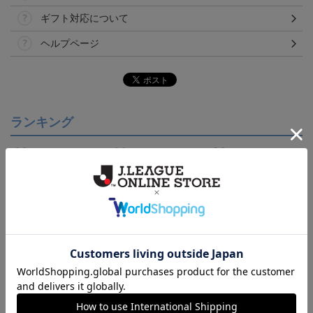
ギフト対応について
ヘルプページ
ランキング
ジュビロ磐田 ピカチュ
ジュビロ磐田 チルタリ
【S～4XL】2026/27ユニ
ウ タオルマフラー
ス タオルマフラー
フォーム オーセンティッ
2,500円
2,500円
21,450円～25,950円
1
クモデル:FP1st