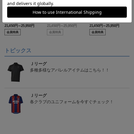
【S～4XL】2026/27ユニ
【S～4XL】2026/27ユニ
【S～4XL】2026/27ユニ
フォーム オーセンティッ
フォーム オーセンティッ
フォーム オーセンティッ
21,450円～25,950円
21,450円～25,950円
21,450円～25,950円
1
クモデル:FP1st
クモデル:GK
クモデル:FP2nd
会員特典
会員特典
会員特典
トピックス
Ｊリーグ
多種多様なアパレルアイテムはこちら！！
Ｊリーグ
各クラブのユニフォームを今すぐチェック！