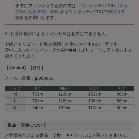
すでにファンクラブ会員の方は、
ワンタッチパスID（クラ
ブ発行会員番号）登録
からワンタッチパスIDの紐付け手
続きをお願いします。
※ お客様都合によるキャンセルはお受けできません。
中綿とトリコット起毛を採用した冬におすすめの一着です。
背中に入ったインパクト大のAdmiralロゴもコーデにアクセントを
加えてくれます。
【Admiral】【秋冬】
メーカー品番：ju900851
サイズ
着丈
胸回り
裾回り
裄丈
M
70cm
114cm
102cm
86cm
L
72cm
118cm
106cm
88cm
XL
74cm
122cm
110cm
90cm
返品・交換について
お客様都合による返品、交換、キャンセルはお受けできません。