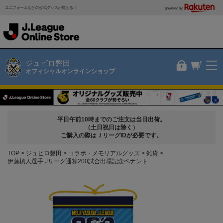
ユニフォームなどの公式グッズが買える！
powered by
ジュビロ磐田
オフィシャルオンラインショップ
平日午前10時までのご注文は当日出荷。
（土日祝日は除く）
ご購入の際はＪリーグIDが必要です。
TOP
ジュビロ磐田
コラボ・メモリアルグッズ
雑貨
伊藤槙人選手 Jリーグ通算200試合出場記念ペナント