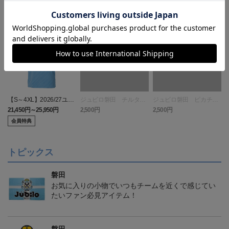
【S～4XL】2026/27ユニ
ジュビロ磐田 チルタリ
ジュビロ磐田 ピカチュ
フォーム オーセンティッ
ス タオルマフラー
ウ タオルマフラー
21,450円～25,950円
2,500円
2,500円
1
クモデル:FP1st
会員特典
トピックス
磐田
お気に入りの小物でいつもチームを近くで感じてい
たいファン必見アイテム！