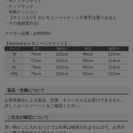
・ボアブランケット
・ナップサック
・和柄クッション
・【サイン入り】セレモニージャケット※選手は選べません
・その他雑貨(5点)
メーカー品番：ju900865
【Admiralセレモニージャケット】
サイズ
着丈
胸回り
裄丈
裾回り
M
70cm
112cm
86cm
110cm
L
72cm
116cm
88cm
114cm
XL
74cm
120cm
90cm
118cm
XXL
76cm
124cm
92cm
122cm
返品・交換について
お客様都合による返品、交換、キャンセルはお受けできません。
詳しくは
ヘルプページ
をご確認ください。
ご注文の確定について
買い物かごに入れるだけでは在庫は確保されませんので、お早め
にご購入手続きをお済ませください。