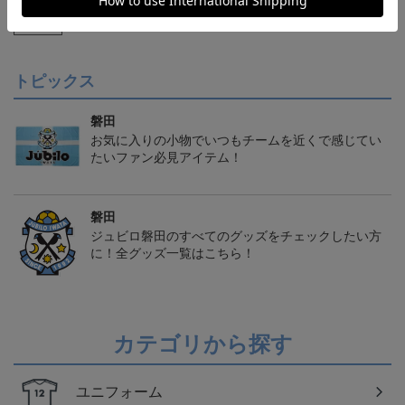
フォーム オーセンティッ
ス タオルマフラー
ウ タオルマフラー
21,450円～25,950円
2,500円
2,500円
1
クモデル:FP1st
会員特典
トピックス
磐田
お気に入りの小物でいつもチームを近くで感じてい
たいファン必見アイテム！
磐田
ジュビロ磐田のすべてのグッズをチェックしたい方
に！全グッズ一覧はこちら！
カテゴリから探す
ユニフォーム