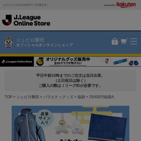
ユニフォームなどの公式グッズが買える！
powered by
ジュビロ磐田
オフィシャルオンラインショップ
平日午前10時までのご注文は当日出荷。
（土日祝日は除く）
ご購入の際はＪリーグIDが必要です。
TOP
ジュビロ磐田
バラエティグッズ
福袋
25000円福袋A