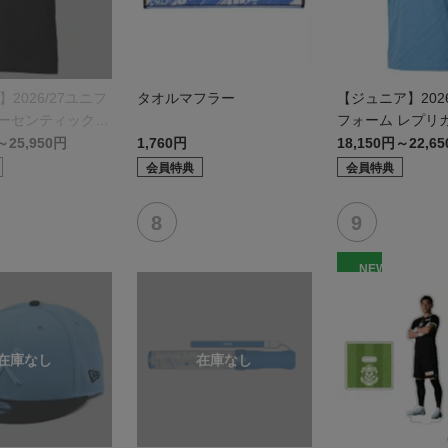
】2026/27ユニフ
タオルマフラー
【ジュニア】2026
オーセンティックモ
フォーム レプリ
モデル:FP1st
～25,950円
1,760円
18,150円～22,6
会員特典
会員特典
NEW