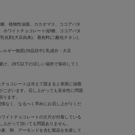
砂糖、植物性油脂、カカオマス、ココアバタ
)、ホワイトチョコレート(砂糖、ココアバタ
/乳化剤(大豆由来)、着色料(二酸化チタン)、
ルギー物質(28品目中):乳成分・大豆
避け、28℃以下の涼しい場所で保存してく
たチョコレートは冷えて固まると表面に油脂
がございます。召し上がっても安全性に問題
劣ります。
関係なく、なるべく早めにお召し上がりくだ
ホワイトチョコレートの欠片が付着している
し上がって頂いても問題ありません。
小麦、卵、アーモンドを含む製品を生産して