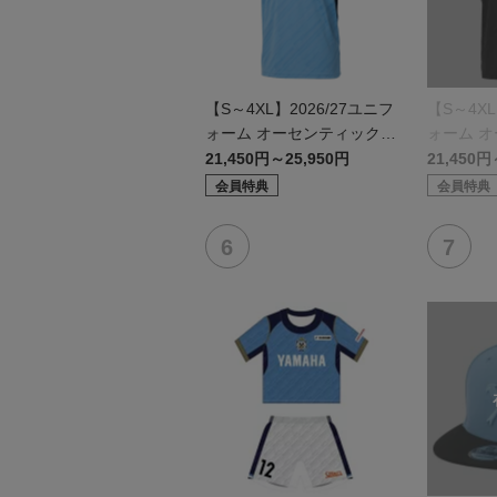
【S～4XL】2026/27ユニフ
【S～4XL
ォーム オーセンティックモ
ォーム 
デル:FP1st
デル:GK
21,450円～25,950円
21,450円
会員特典
会員特典