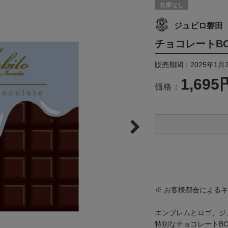
在庫なし
ジュビロ磐田
チョコレートB
販売期間：2025年1月
1,695
価格：
※ お客様都合による
エンブレムとロゴ、ジ
特別なチョコレートB