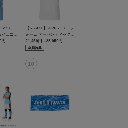
/27ユニ
【S～4XL】2026/27ユニフ
カジュニア
ォーム オーセンティックモ
デル:FP2nd
50円
21,450円～25,950円
会員特典