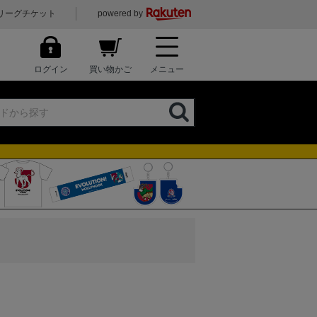
リーグチケット
powered by
ログイン
買い物かご
メニュー