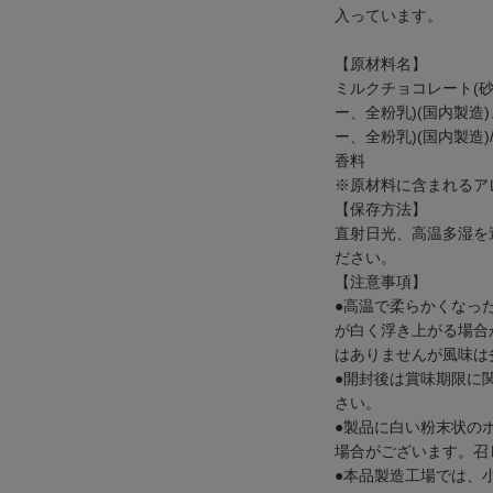
入っています。
【原材料名】
ミルクチョコレート(
ー、全粉乳)(国内製造
ー、全粉乳)(国内製造)
香料
※原材料に含まれるアレ
【保存方法】
直射日光、高温多湿を
ださい。
【注意事項】
●高温で柔らかくなっ
が白く浮き上がる場合
はありませんが風味は
●開封後は賞味期限に
さい。
●製品に白い粉末状の
場合がございます。召
●本品製造工場では、