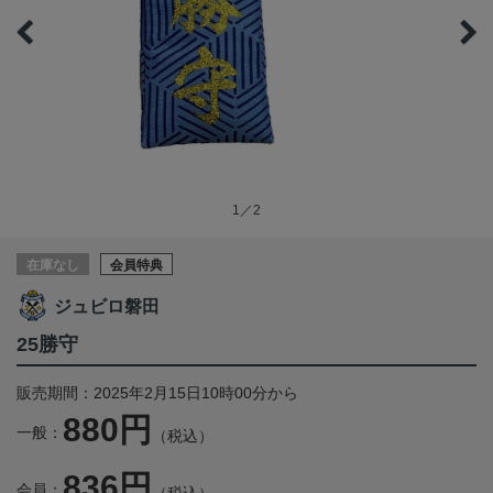
1／2
在庫なし
会員特典
ジュビロ磐田
25勝守
販売期間：2025年2月15日10時00分から
880円
一般：
（税込）
836円
会員：