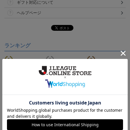
ギフト対応について
ヘルプページ
ランキング
【S～4XL】2026/27ユニ
ジュビロ磐田 チルタリ
ジュビロ磐田 ピカチュ
フォーム オーセンティッ
ス タオルマフラー
ウ タオルマフラー
21,450円～25,950円
2,500円
2,500円
1
クモデル:FP1st
会員特典