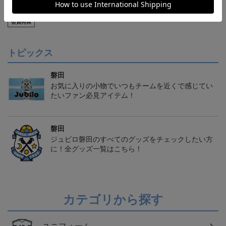
【S～4XL】2026/27ユニ
ジュビロ磐田 チルタリ
ジュビロ磐田 ピカチュ
フォーム オーセンティッ
ス タオルマフラー
ウ タオルマフラー
21,450円～25,950円
2,500円
2,500円
1
クモデル:FP1st
会員特典
トピックス
磐田
お気に入りの小物でいつもチームを近くで感じてい
たいファン必見アイテム！
磐田
ジュビロ磐田のすべてのグッズをチェックしたい方
に！全グッズ一覧はこちら！
カテゴリから探す