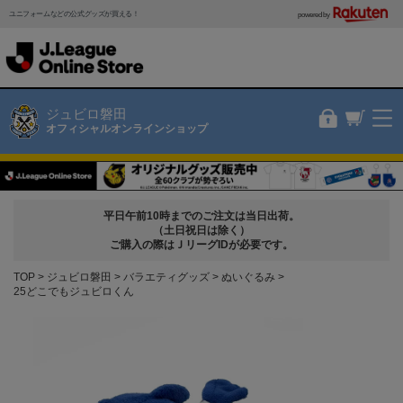
ユニフォームなどの公式グッズが買える！
powered by
ジュビロ磐田
オフィシャルオンラインショップ
平日午前10時までのご注文は当日出荷。
（土日祝日は除く）
ご購入の際はＪリーグIDが必要です。
TOP
ジュビロ磐田
バラエティグッズ
ぬいぐるみ
25どこでもジュビロくん