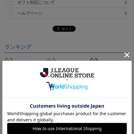
ギフト対応について
ヘルプページ
ランキング
NEW
【S～4XL】2026/27ユニ
ジュビロ磐田 チルタリ
ジュビロ磐田 ピカチュ
フォーム オーセンティッ
ス タオルマフラー
ウ タオルマフラー
21,450円～25,950円
2,500円
2,500円
1
クモデル:FP1st
会員特典