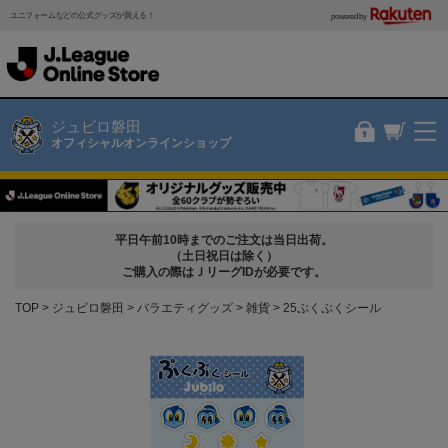
ユニフォームなどの公式グッズが買える！
powered by
ジュビロ磐田
オフィシャルオンラインショップ
平日午前10時までのご注文は当日出荷。
（土日祝日は除く）
ご購入の際はＪリーグIDが必要です。
TOP
ジュビロ磐田
バラエティグッズ
雑貨
25ぷくぷくシール