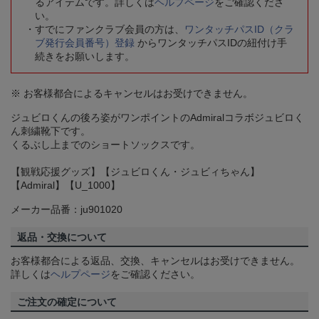
るアイテムです。詳しくは
ヘルプページ
をご確認くださ
い。
すでにファンクラブ会員の方は、
ワンタッチパスID（クラ
ブ発行会員番号）登録
からワンタッチパスIDの紐付け手
続きをお願いします。
※ お客様都合によるキャンセルはお受けできません。
ジュビロくんの後ろ姿がワンポイントのAdmiralコラボジュビロく
ん刺繍靴下です。
くるぶし上までのショートソックスです。
【観戦応援グッズ】【ジュビロくん・ジュビィちゃん】
【Admiral】【U_1000】
メーカー品番：ju901020
返品・交換について
お客様都合による返品、交換、キャンセルはお受けできません。
詳しくは
ヘルプページ
をご確認ください。
ご注文の確定について