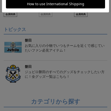
【S～4XL】2026/27ユニ
【S～4XL】2026/27ユニ
【S～4XL】2026/27ユニ
フォーム オーセンティッ
フォーム オーセンティッ
フォーム オーセンティッ
21,450円～25,950円
21,450円～25,950円
21,450円～25,950円
1
クモデル:FP1st
クモデル:GK
クモデル:FP2nd
会員特典
会員特典
会員特典
トピックス
磐田
お気に入りの小物でいつもチームを近くで感じてい
たいファン必見アイテム！
磐田
ジュビロ磐田のすべてのグッズをチェックしたい方
に！全グッズ一覧はこちら！
カテゴリから探す