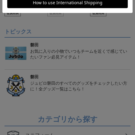
【S～4XL】2026/27ユニ
【S～4XL】2026/27ユニ
【S～4XL】2026/27ユニ
フォーム オーセンティッ
フォーム オーセンティッ
フォーム オーセンティッ
21,450円～25,950円
21,450円～25,950円
21,450円～25,950円
1
クモデル:FP1st
クモデル:GK
クモデル:FP2nd
会員特典
会員特典
会員特典
トピックス
磐田
お気に入りの小物でいつもチームを近くで感じてい
たいファン必見アイテム！
磐田
ジュビロ磐田のすべてのグッズをチェックしたい方
に！全グッズ一覧はこちら！
カテゴリから探す