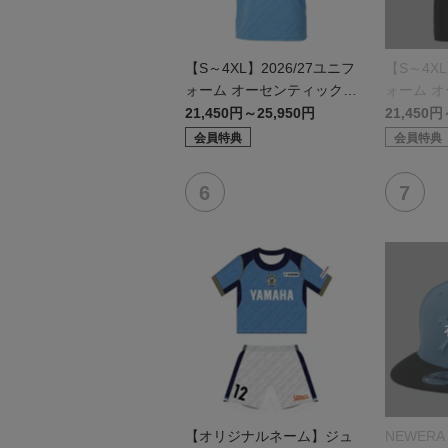
【S～4XL】2026/27ユニフ
【S～4XL
ォーム オーセンティックモ
ォーム 
デル:FP1st
デル:GK
21,450円～25,950円
21,450円
会員特典
会員特典
【オリジナルネーム】ジュ
NEWERA 