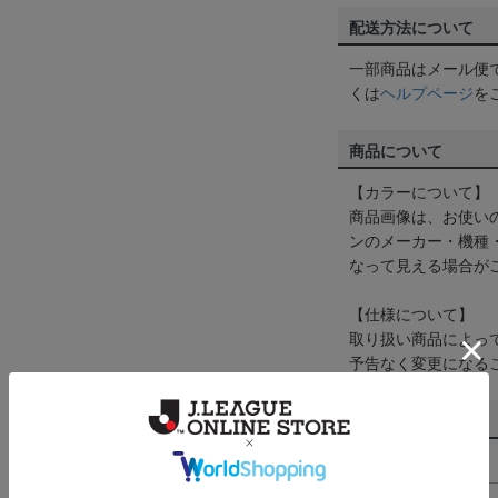
配送方法について
一部商品はメール便
くは
ヘルプページ
を
商品について
【カラーについて】
商品画像は、お使い
ンのメーカー・機種
なって見える場合が
【仕様について】
取り扱い商品によっ
予告なく変更になる
その他
決済について