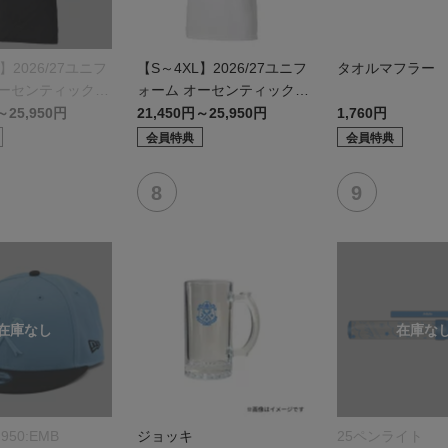
】2026/27ユニフ
【S～4XL】2026/27ユニフ
タオルマフラー
オーセンティックモ
ォーム オーセンティックモ
デル:FP2nd
～25,950円
21,450円～25,950円
1,760円
会員特典
会員特典
950:EMB
ジョッキ
25ペンライト