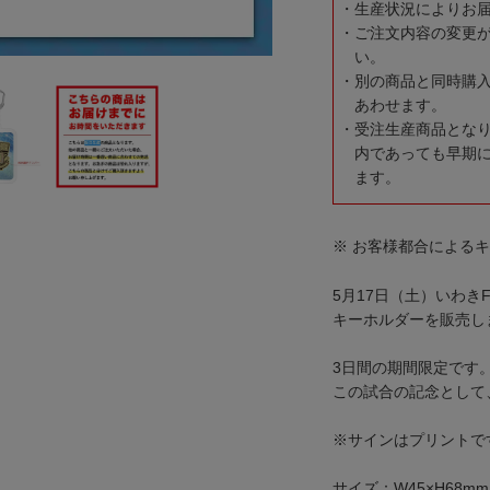
生産状況によりお
ご注文内容の変更
い。
別の商品と同時購
あわせます。
受注生産商品とな
内であっても早期
ます。
※ お客様都合による
5月17日（土）いわきFC
キーホルダーを販売し
3日間の期間限定です
この試合の記念として
※サインはプリントで
サイズ：W45×H68mm