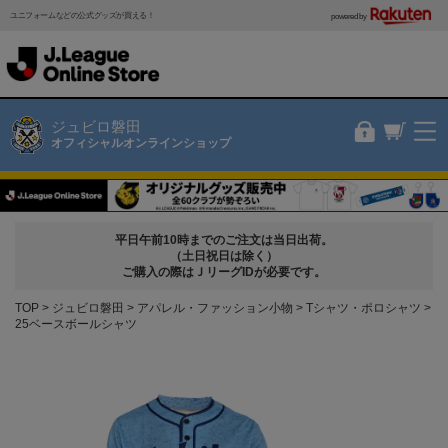
ユニフォームなどの公式グッズが買える！
powered by
ジュビロ磐田
オフィシャルオンラインショップ
平日午前10時までのご注文は当日出荷。
（土日祝日は除く）
ご購入の際はＪリーグIDが必要です。
TOP
ジュビロ磐田
アパレル・ファッション小物
Tシャツ・ポロシャツ
25ベースボールシャツ