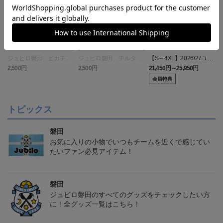
ジュビロ磐田 ピカチュ
ジュビロ磐田 チルタリ
【S～4XL】2026/27ユニ
ウ タオルマフラー
ス タオルマフラー
フォーム オーセンティッ
2,500円
2,500円
21,450円～25,950円
1
クモデル:FP1st
会員特典
トピックス
磐田
お気に入りの小物でいつもチームを近くで感じてい
たいファン必見アイテム！
磐田
ジュビロ磐田のすべてのグッズをチェックしたい方
に！全グッズ一覧はこちら！