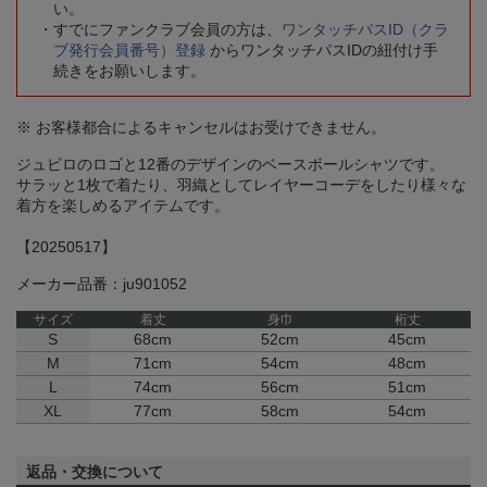
い。
すでにファンクラブ会員の方は、
ワンタッチパスID（クラ
ブ発行会員番号）登録
からワンタッチパスIDの紐付け手
続きをお願いします。
※ お客様都合によるキャンセルはお受けできません。
ジュビロのロゴと12番のデザインのベースボールシャツです。
サラッと1枚で着たり、羽織としてレイヤーコーデをしたり様々な
着方を楽しめるアイテムです。
【20250517】
メーカー品番：ju901052
サイズ
着丈
身巾
桁丈
S
68cm
52cm
45cm
M
71cm
54cm
48cm
L
74cm
56cm
51cm
XL
77cm
58cm
54cm
返品・交換について