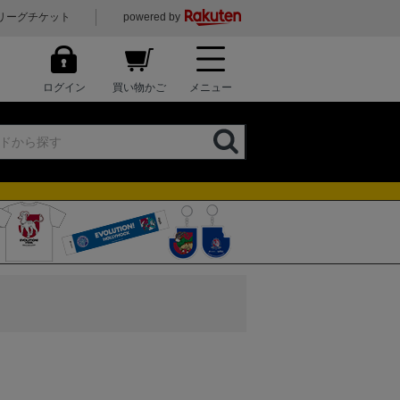
リーグチケット
powered by
ログイン
買い物かご
メニュー