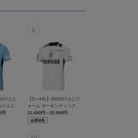
/27ユニ
【S～4XL】2026/27ユニフ
カジュニア
ォーム オーセンティックモ
デル:FP2nd
50円
21,450円～25,950円
会員特典