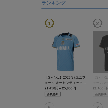
ランキング
【S～4XL】2026/27ユニフ
【S～4XL
ォーム オーセンティックモ
ォーム 
デル:FP1st
デル:GK
21,450円～25,950円
21,450円
会員特典
会員特典