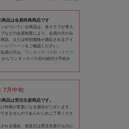
の商品は会員特典商品です
コンがついている商品は、各クラブが導入
ラブなどの会員制度により、会員の方のみ
る商品、または特別価格が適応されるアイ
は
ヘルプページ
をご確認ください。
ブ会員の方は、
ワンタッチパスID（クラブ
録
からワンタッチパスIDの紐付け手続き
：7月中旬
の商品は受注生産商品です。
届け時期が変更になる場合がございます。
ができませんのであらかじめご了承くださ
入される場合、発送日は受注生産のものに