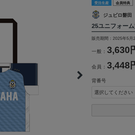
受注生産
会員特典
ジュビロ磐田
25ユニフォーム
販売期間：2025年5月2
3,630
一般：
3,448
会員：
背番号