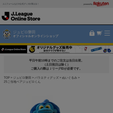
ユニフォームなどの公式グッズが買える！
powered by
ジュビロ磐田
オフィシャルオンラインショップ
平日午前10時までのご注文は当日出荷。
（土日祝日は除く）
ご購入の際はＪリーグIDが必要です。
TOP
ジュビロ磐田
バラエティグッズ
ぬいぐるみ
25ご当地ベアジュビロくん