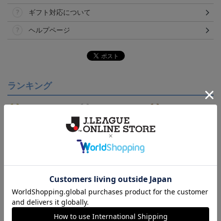
ギフト対応について
ヘルプページ
ランキング
ジュビロ磐田 ピカチュ
ジュビロ磐田 チルタリ
【S～4XL】2026/27ユニ
ウ タオルマフラー
ス タオルマフラー
フォーム オーセンティッ
2,500円
2,500円
21,450円～25,950円
1
クモデル:FP1st