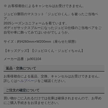
※ お客様都合によるキャンセルはお受けできません。
ジュビロ磐田のマスコット「ジュビロくん」を被ったご当地ベ
ア。
2025シーズンユニフォームを着ています。
ボディがサックスブルーになったジュビロ仕様のご当地ベアをご
自宅や車に飾ってみてはいかがでしょうか。
サイズ：約H260mm×W200mm（座らせた状態）
【キッズグッズ】【ジュビロくん・ジュビィちゃん】
メーカー品番：ju901104
返品・交換について
お客様都合による返品、交換、キャンセルはお受けできません。
詳しくは
ヘルプページ
をご確認ください。
ご注文の確定について
買い物かごに入れるだけでは在庫は確保されませんので、お早め
にご購入手続きをお済ませください。