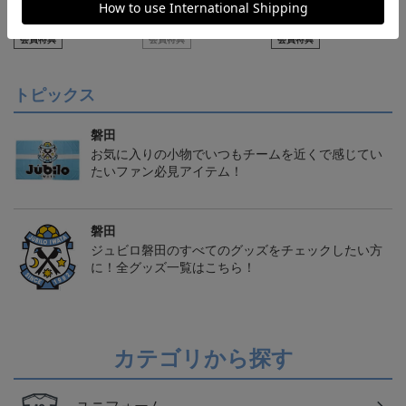
【S～4XL】2026/27ユニ
【S～4XL】2026/27ユニ
タオルマフラー
フォーム オーセンティッ
フォーム オーセンティッ
21,450円～25,950円
21,450円～25,950円
1,760円
1
クモデル:FP1st
クモデル:GK
会員特典
会員特典
会員特典
トピックス
磐田
お気に入りの小物でいつもチームを近くで感じてい
たいファン必見アイテム！
磐田
ジュビロ磐田のすべてのグッズをチェックしたい方
に！全グッズ一覧はこちら！
カテゴリから探す