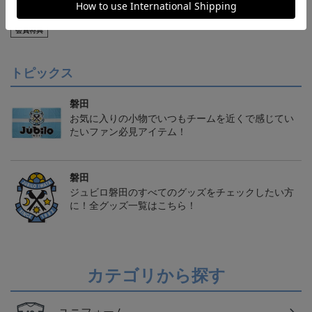
【S～4XL】2026/27ユニ
ジュビロ磐田 チルタリ
ジュビロ磐田 ピカチュ
フォーム オーセンティッ
ス タオルマフラー
ウ タオルマフラー
21,450円～25,950円
2,500円
2,500円
1
クモデル:FP1st
会員特典
トピックス
磐田
お気に入りの小物でいつもチームを近くで感じてい
たいファン必見アイテム！
磐田
ジュビロ磐田のすべてのグッズをチェックしたい方
に！全グッズ一覧はこちら！
カテゴリから探す