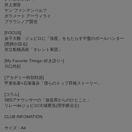
井上潮音
ヤン ファンデンベルフ
ポラメート アーウィライ
ブラウンノア賢信
[FOCUS]
金子大毅 ジュビロに「強度」をもたらす中盤のボールハンター
[恩師が語る]
市立船橋高校「タレント軍団」
[My Favorite Things~好き語り~]
川口尚紀
[アカデミー特別対談]
甲斐佑蒼×石塚蓮歩「僕らのトップ昇格ストーリー」
[コラム]
SBSアナウンサーの「放送席からのひとこと」
リレーdeジュビロ/大城豊浩(理学療法士)
CLUB INFOMATION
サイズ：A4