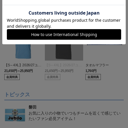
【S～4XL】2026/27ユニ
【S～4XL】2026/27ユニ
タオルマフラー
フォーム オーセンティッ
フォーム オーセンティッ
21,450円～25,950円
21,450円～25,950円
1,760円
1
クモデル:FP1st
クモデル:GK
会員特典
会員特典
会員特典
トピックス
磐田
お気に入りの小物でいつもチームを近くで感じてい
たいファン必見アイテム！