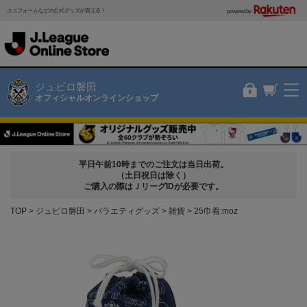
ユニフォームなどの公式グッズが買える！
powered by
ジュビロ磐田
オフィシャルオンラインショップ
平日午前10時までのご注文は当日出荷。
（土日祝日は除く）
ご購入の際はＪリーグIDが必要です。
TOP
ジュビロ磐田
バラエティグッズ
雑貨
25巾着:moz