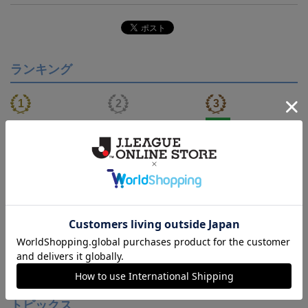
ランキング
NEW
【S～4XL】2026/27ユニ
ジュビロ磐田 チルタリ
ジュビロ磐田 ピカチュ
フォーム オーセンティッ
ス タオルマフラー
ウ タオルマフラー
21,450円～25,950円
2,500円
2,500円
1
クモデル:FP1st
会員特典
トピックス