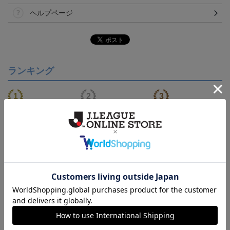
ヘルプページ
ランキング
【S～4XL】2026/27ユニ
ジュビロ磐田 チルタリ
ジュビロ磐田 ピカチュ
フォーム オーセンティッ
ス タオルマフラー
ウ タオルマフラー
21,450円～25,950円
2,500円
2,500円
1
クモデル:FP1st
会員特典