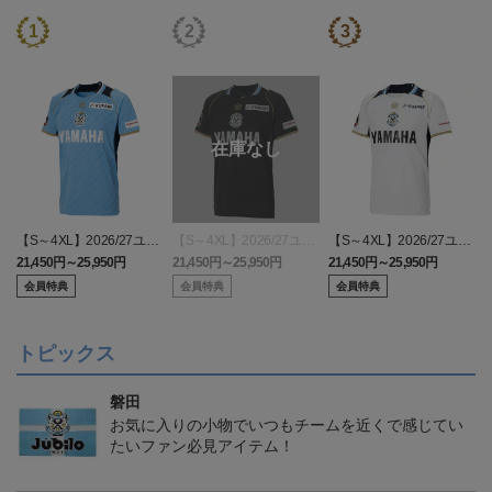
【S～4XL】2026/27ユニ
【S～4XL】2026/27ユニ
【S～4XL】2026/27ユニ
フォーム オーセンティッ
フォーム オーセンティッ
フォーム オーセンティッ
21,450円～25,950円
21,450円～25,950円
21,450円～25,950円
1
クモデル:FP1st
クモデル:GK
クモデル:FP2nd
会員特典
会員特典
会員特典
トピックス
磐田
お気に入りの小物でいつもチームを近くで感じてい
たいファン必見アイテム！