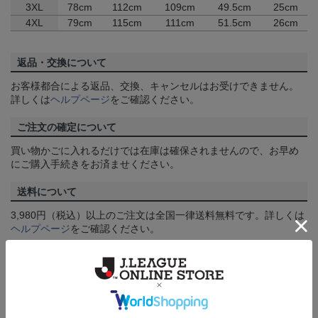
3XL
78cm
112cm
109cm
49.5cm
25cm
4XL
79cm
115cm
111cm
51.5cm
26cm
返品・交換について
お客様都合による返品、交換、キャンセルはお受けできません。
詳しくは
ヘルプページ
をご確認ください。
ご注文の確定について
買い物かごに入れるだけでは在庫は確保されませんので、お早め
にご購入手続きをお済ませください。
送料について
3,980円（税込）以上のご注文は全国一律送料無料です。詳しくは
ヘルプページ
をご確認ください。
配送方法について
一部商品はメール便でのお届けとなる場合がございます。詳しく
は
ヘルプページ
をご確認ください。