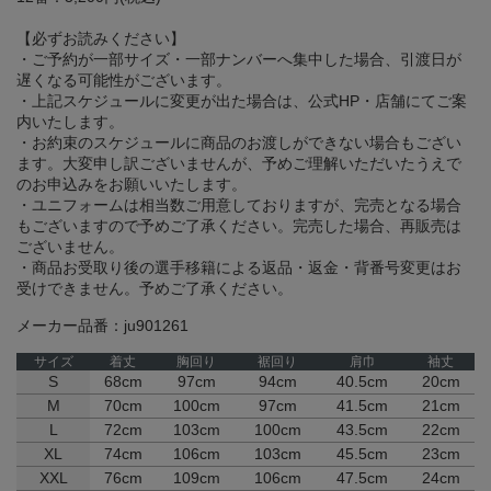
【必ずお読みください】
・ご予約が一部サイズ・一部ナンバーへ集中した場合、引渡日が
遅くなる可能性がございます。
・上記スケジュールに変更が出た場合は、公式HP・店舗にてご案
内いたします。
・お約束のスケジュールに商品のお渡しができない場合もござい
ます。大変申し訳ございませんが、予めご理解いただいたうえで
のお申込みをお願いいたします。
・ユニフォームは相当数ご用意しておりますが、完売となる場合
もございますので予めご了承ください。完売した場合、再販売は
ございません。
・商品お受取り後の選手移籍による返品・返金・背番号変更はお
受けできません。予めご了承ください。
メーカー品番：ju901261
サイズ
着丈
胸回り
裾回り
肩巾
袖丈
S
68cm
97cm
94cm
40.5cm
20cm
M
70cm
100cm
97cm
41.5cm
21cm
L
72cm
103cm
100cm
43.5cm
22cm
XL
74cm
106cm
103cm
45.5cm
23cm
XXL
76cm
109cm
106cm
47.5cm
24cm