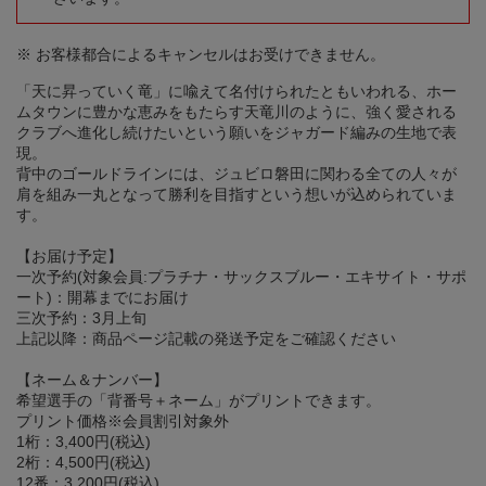
※ お客様都合によるキャンセルはお受けできません。
「天に昇っていく竜」に喩えて名付けられたともいわれる、ホー
ムタウンに豊かな恵みをもたらす天竜川のように、強く愛される
クラブへ進化し続けたいという願いをジャガード編みの生地で表
現。
背中のゴールドラインには、ジュビロ磐田に関わる全ての人々が
肩を組み一丸となって勝利を目指すという想いが込められていま
す。
【お届け予定】
一次予約(対象会員:プラチナ・サックスブルー・エキサイト・サポ
ート)：開幕までにお届け
三次予約：3月上旬
上記以降：商品ページ記載の発送予定をご確認ください
【ネーム＆ナンバー】
希望選手の「背番号＋ネーム」がプリントできます。
プリント価格※会員割引対象外
1桁：3,400円(税込)
2桁：4,500円(税込)
12番：3,200円(税込)