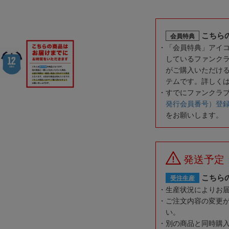
こちら
会員特典
「会員特典」アイ
しているファンク
がご購入いただけ
テムです。詳しく
すでにファンクラ
発行会員番号）登
をお願いします。
発送予定
こちら
受注生産
生産状況によりお
ご注文内容の変更
い。
別の商品と同時購