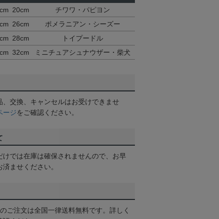
cm
20cm
チワワ・パピヨン
cm
26cm
ポメラニアン・シーズー
cm
28cm
トイプードル
cm
32cm
ミニチュアシュナウザー・柴犬
品、交換、キャンセルはお受けできませ
ページ
をご確認ください。
て
だけでは在庫は確保されませんので、お早
お済ませください。
以上のご注文は全国一律送料無料です。詳しく