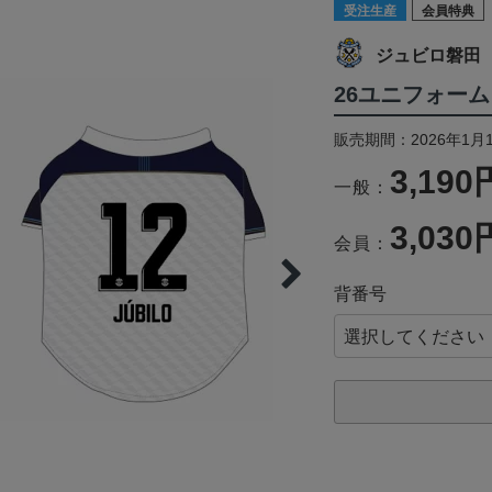
受注生産
会員特典
ジュビロ磐田
26ユニフォーム
販売期間：2026年1月1
3,190
一般：
3,030
会員：
背番号