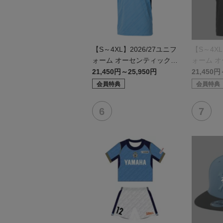
【S～4XL】2026/27ユニフ
【S～4XL
ォーム オーセンティックモ
ォーム 
デル:FP1st
デル:GK
21,450円～25,950円
21,450円
会員特典
会員特典