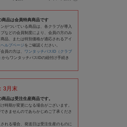
の商品は会員特典商品です
コンがついている商品は、各クラブが導入
ラブなどの会員制度により、会員の方のみ
る商品、または特別価格が適応されるアイ
は
ヘルプページ
をご確認ください。
ブ会員の方は、
ワンタッチパスID（クラブ
録
からワンタッチパスIDの紐付け手続き
：3月末
の商品は受注生産商品です。
届け時期が変更になる場合がございます。
ができませんのであらかじめご了承くださ
入される場合、発送日は受注生産のものに