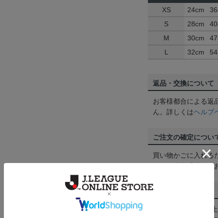
XS
24cm
36
S
28cm
40
M
30cm
47
L
32cm
54
返品・交換について
お客様都合による返
ん。詳しくは
ヘルプ
ご注文の確定につい
買い物かごに入れる
めにご購入手続きを
送料について
3,980円（税込）