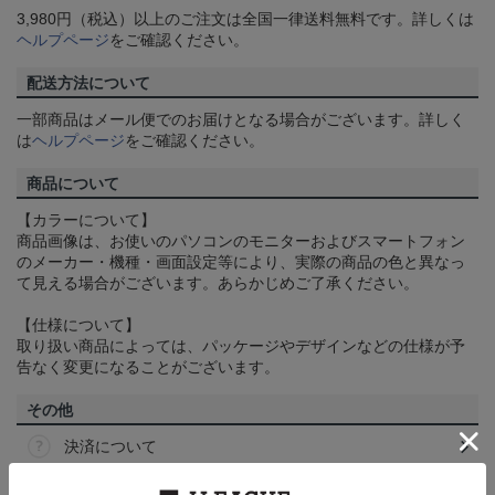
3,980円（税込）以上のご注文は全国一律送料無料です。詳しくは
ヘルプページ
をご確認ください。
配送方法について
一部商品はメール便でのお届けとなる場合がございます。詳しく
は
ヘルプページ
をご確認ください。
商品について
【カラーについて】
商品画像は、お使いのパソコンのモニターおよびスマートフォン
のメーカー・機種・画面設定等により、実際の商品の色と異なっ
て見える場合がございます。あらかじめご了承ください。
【仕様について】
取り扱い商品によっては、パッケージやデザインなどの仕様が予
告なく変更になることがございます。
その他
決済について
ギフト対応について