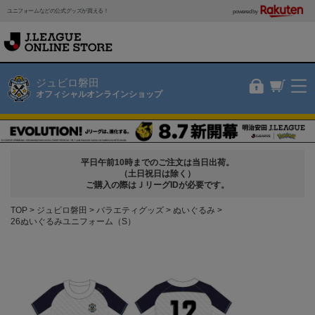
ユニフォームなどの公式グッズが買える！
powered by
ジュビロ磐田
オフィシャルオンラインショップ
平日午前10時までのご注文は当日出荷。
（土日祝日は除く）
ご購入の際はＪリーグIDが必要です。
TOP
ジュビロ磐田
バラエティグッズ
ぬいぐるみ
26ぬいぐるみユニフォーム（S）