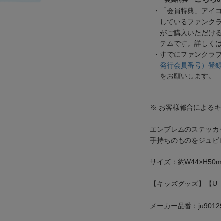
「会員特典」アイ
しているファンク
がご購入いただけ
テムです。詳しく
すでにファンクラ
発行会員番号）登
をお願いします。
※ お客様都合による
エンブレムのステッカ
手持ちのものをジュビ
サイズ：約W44×H50
【キッズグッズ】【U_1
メーカー品番：ju9012