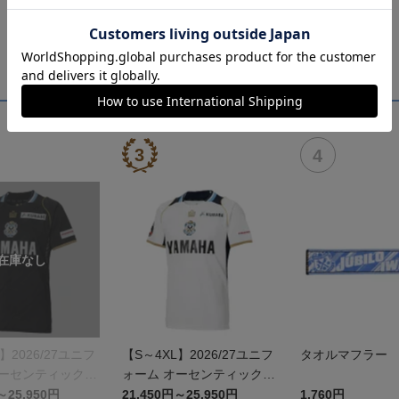
】2026/27ユニフ
【S～4XL】2026/27ユニフ
タオルマフラー
オーセンティックモ
ォーム オーセンティックモ
デル:FP2nd
～25,950円
21,450円～25,950円
1,760円