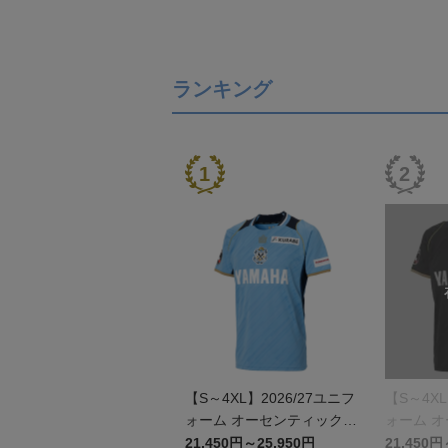
ランキング
【S～4XL】2026/27ユニフ
【S～4XL
ォーム オーセンティックモ
ォーム 
デル:FP1st
デル:GK
21,450円～25,950円
21,450円