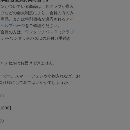
コンがついている商品は、各クラブが導入
ラブなどの会員制度により、会員の方のみ
る商品、または特別価格が適応されるアイ
は
ヘルプページ
をご確認ください。
ブ会員の方は、
ワンタッチパスID（クラブ
録
からワンタッチパスIDの紐付け手続き
キャンセルはお受けできません。
ーです。スマートフォンや小物入れなど、お
ロ仕様にしてみてはいかがでしょうか…！
mm
000】
90