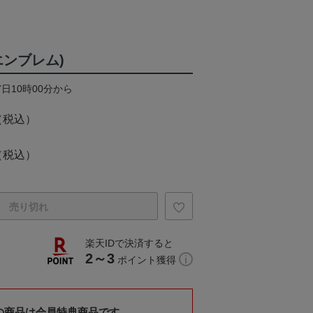
エンブレム)
7日10時00分から
（税込）
（税込）
売り切れ
楽天IDで決済すると
2～3
ポイント獲得
の商品は会員特典商品です