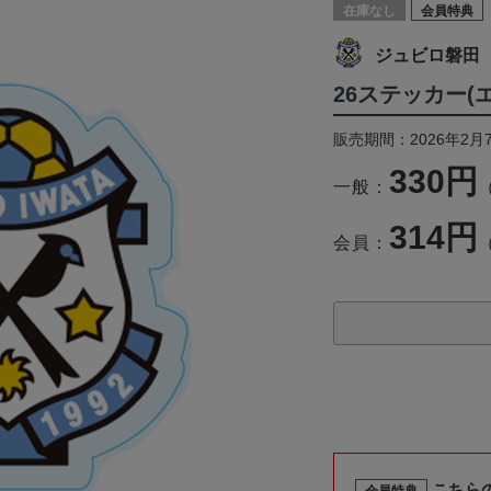
在庫なし
会員特典
ジュビロ磐田
26ステッカー(
販売期間：2026年2月
330円
一般：
314円
会員：
こちら
会員特典