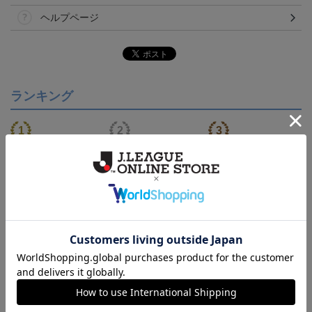
ヘルプページ
ランキング
NEW
【S～4XL】2026/27ユニ
ジュビロ磐田 チルタリ
ジュビロ磐田 ピカチュ
フォーム オーセンティッ
ス タオルマフラー
ウ タオルマフラー
21,450円～25,950円
2,500円
2,500円
1
クモデル:FP1st
会員特典