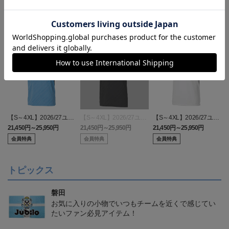
【S～4XL】2026/27ユニ
【S～4XL】2026/27ユニ
【S～4XL】2026/27ユニ
フォーム オーセンティッ
フォーム オーセンティッ
フォーム オーセンティッ
21,450円～25,950円
21,450円～25,950円
21,450円～25,950円
1
クモデル:FP1st
クモデル:GK
クモデル:FP2nd
会員特典
会員特典
会員特典
トピックス
磐田
お気に入りの小物でいつもチームを近くで感じてい
たいファン必見アイテム！