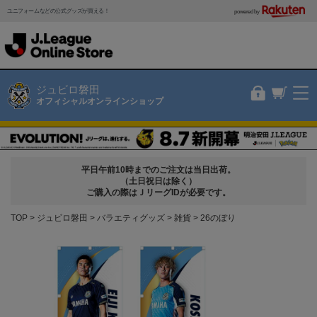
ユニフォームなどの公式グッズが買える！
powered by
ジュビロ磐田
オフィシャルオンラインショップ
平日午前10時までのご注文は当日出荷。
（土日祝日は除く）
ご購入の際はＪリーグIDが必要です。
TOP
ジュビロ磐田
バラエティグッズ
雑貨
26のぼり