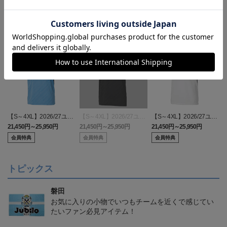
【S～4XL】2026/27ユニ
【S～4XL】2026/27ユニ
【S～4XL】2026/27ユニ
フォーム オーセンティッ
フォーム オーセンティッ
フォーム オーセンティッ
21,450円～25,950円
21,450円～25,950円
21,450円～25,950円
1
クモデル:FP1st
クモデル:GK
クモデル:FP2nd
会員特典
会員特典
会員特典
トピックス
磐田
お気に入りの小物でいつもチームを近くで感じてい
たいファン必見アイテム！