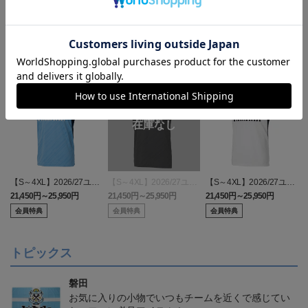
ランキング
【S～4XL】2026/27ユニ
【S～4XL】2026/27ユニ
【S～4XL】2026/27ユニ
フォーム オーセンティッ
フォーム オーセンティッ
フォーム オーセンティッ
21,450円～25,950円
21,450円～25,950円
21,450円～25,950円
1
クモデル:FP1st
クモデル:GK
クモデル:FP2nd
会員特典
会員特典
会員特典
トピックス
磐田
お気に入りの小物でいつもチームを近くで感じてい