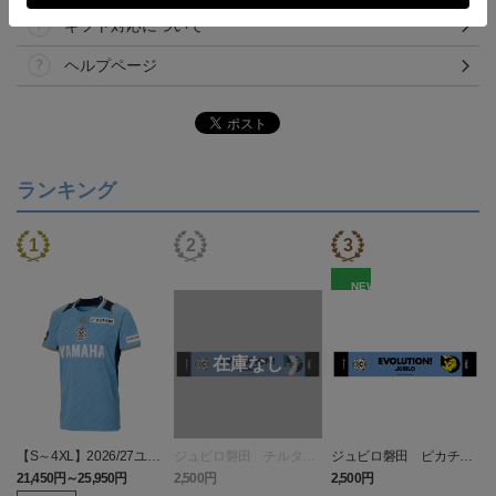
ギフト対応について
ヘルプページ
ランキング
NEW
【S～4XL】2026/27ユニ
ジュビロ磐田 チルタリ
ジュビロ磐田 ピカチュ
フォーム オーセンティッ
ス タオルマフラー
ウ タオルマフラー
21,450円～25,950円
2,500円
2,500円
1
クモデル:FP1st