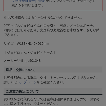
ブ発行会員番号）登録
からワンタッチパスIDの紐付け手
続きをお願いします。
※ お客様都合によるキャンセルはお受けできません。
どアップのジュビロくんが目を引く、可愛いメッシュポーチ。
内側には仕切りがあり、文房具や充電器など小物をすっきり収納
できます。
サイズ：W185×H140×D10mm
【ジュビロくん・ジュビィちゃん】
メーカー品番：ju901348
返品・交換について
お客様都合による返品、交換、キャンセルはお受けできません。
詳しくは
ヘルプページ
をご確認ください。
ご注文の確定について
買い物かごに入れるだけでは在庫は確保されませんので、お早め
にご購入手続きをお済ませください。