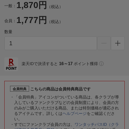
1,870円
一般：
（税込）
1,777円
会員：
（税込）
数量
16～17
楽天IDで決済すると
ポイント獲得
こちらの商品は会員特典商品です
会員特典
「会員特典」アイコンがついている商品は、各クラブが導
入しているファンクラブなどの会員制度により、会員の方
のみがご購入いただける商品、または特別価格が適応され
るアイテムです。詳しくは
ヘルプページ
をご確認くださ
い。
すでにファンクラブ会員の方は、
ワンタッチパスID（クラ