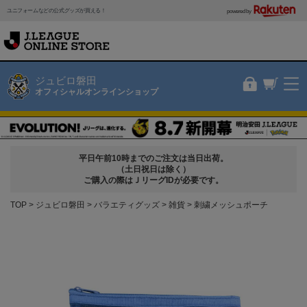
ユニフォームなどの公式グッズが買える！
powered by
ジュビロ磐田
オフィシャルオンラインショップ
平日午前10時までのご注文は当日出荷。
（土日祝日は除く）
ご購入の際はＪリーグIDが必要です。
TOP
ジュビロ磐田
バラエティグッズ
雑貨
刺繍メッシュポーチ