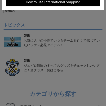
【S～4XL】2026/27ユニ
ジュビロ磐田 チルタリ
ジュビロ磐田 ピカチュ
フォーム オーセンティッ
ス タオルマフラー
ウ タオルマフラー
21,450円～25,950円
2,500円
2,500円
1
クモデル:FP1st
会員特典
トピックス
磐田
お気に入りの小物でいつもチームを近くで感じてい
たいファン必見アイテム！
磐田
ジュビロ磐田のすべてのグッズをチェックしたい方
に！全グッズ一覧はこちら！
カテゴリから探す