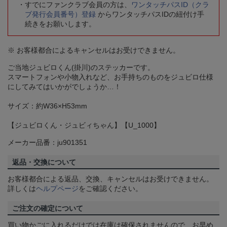
すでにファンクラブ会員の方は、
ワンタッチパスID（クラ
ブ発行会員番号）登録
からワンタッチパスIDの紐付け手
続きをお願いします。
※ お客様都合によるキャンセルはお受けできません。
ご当地ジュビロくん(掛川)のステッカーです。
スマートフォンや小物入れなど、お手持ちのものをジュビロ仕様
にしてみてはいかがでしょうか…！
サイズ：約W36×H53mm
【ジュビロくん・ジュビィちゃん】【U_1000】
メーカー品番：ju901351
返品・交換について
お客様都合による返品、交換、キャンセルはお受けできません。
詳しくは
ヘルプページ
をご確認ください。
ご注文の確定について
買い物かごに入れるだけでは在庫は確保されませんので、お早め