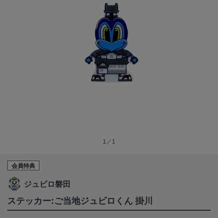
1／1
会員特典
ジュビロ磐田
ステッカー:ご当地ジュビロくん 掛川