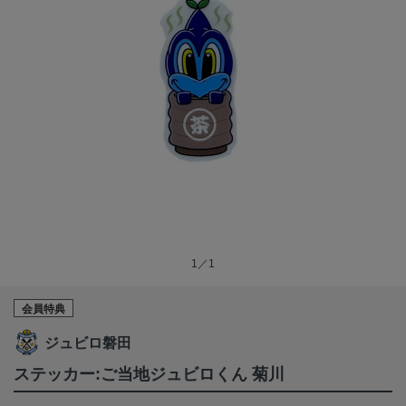
1／1
会員特典
ジュビロ磐田
ステッカー:ご当地ジュビロくん 菊川