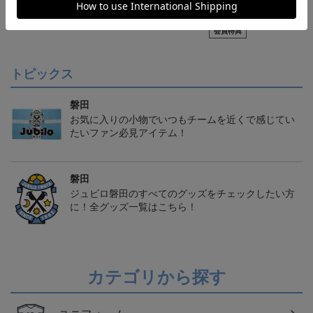
ジュビロ磐田 ピカチュ
ジュビロ磐田 チルタリ
【S～4XL】2026/27ユニ
ウ タオルマフラー
ス タオルマフラー
フォーム オーセンティッ
2,500円
2,500円
21,450円～25,950円
1
クモデル:FP1st
会員特典
トピックス
磐田
お気に入りの小物でいつもチームを近くで感じてい
たいファン必見アイテム！
磐田
ジュビロ磐田のすべてのグッズをチェックしたい方
に！全グッズ一覧はこちら！
カテゴリから探す