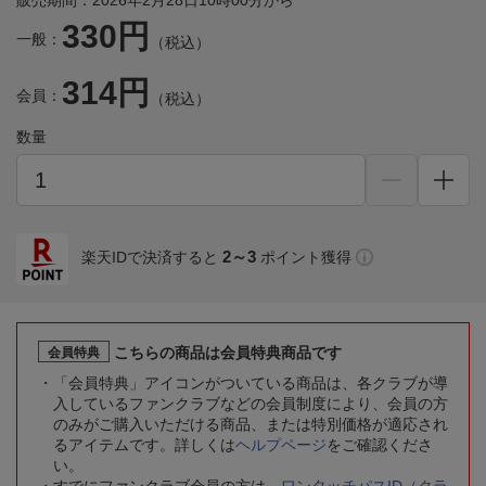
販売期間：2026年2月28日10時00分から
330円
一般：
（税込）
314円
会員：
（税込）
数量
2～3
楽天IDで決済すると
ポイント獲得
こちらの商品は会員特典商品です
会員特典
「会員特典」アイコンがついている商品は、各クラブが導
入しているファンクラブなどの会員制度により、会員の方
のみがご購入いただける商品、または特別価格が適応され
るアイテムです。詳しくは
ヘルプページ
をご確認くださ
い。