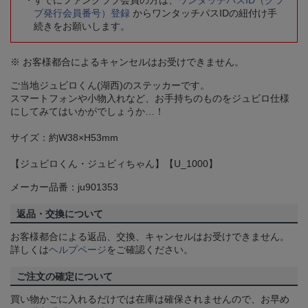
すでにファンクラブ会員の方は、
ワンタッチパスID（クラ
ブ発行会員番号）登録
からワンタッチパスIDの紐付け手
続きをお願いします。
※ お客様都合によるキャンセルはお受けできません。
ご当地ジュビロくん(湖西)のステッカーです。
スマートフォンや小物入れなど、お手持ちのものをジュビロ仕様
にしてみてはいかがでしょうか…！
サイズ：約W38×H53mm
【ジュビロくん・ジュビィちゃん】【U_1000】
メーカー品番：ju901353
返品・交換について
お客様都合による返品、交換、キャンセルはお受けできません。
詳しくは
ヘルプページ
をご確認ください。
ご注文の確定について
買い物かごに入れるだけでは在庫は確保されませんので、お早め