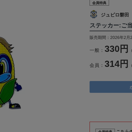
会員特典
ジュビロ磐田
ステッカー:ご
販売期間：2026年2月
330円
一般：
314円
会員：
こちら
会員特典