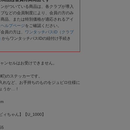
コンがついている商品は、各クラブが導入
ラブなどの会員制度により、会員の方のみ
る商品、または特別価格が適応されるアイ
は
ヘルプページ
をご確認ください。
ブ会員の方は、
ワンタッチパスID（クラブ
録
からワンタッチパスIDの紐付け手続き
キャンセルはお受けできません。
森町)のステッカーです。
入れなど、お手持ちのものをジュビロ仕様に
ょうか…！
mm
ィちゃん】【U_1000】
55