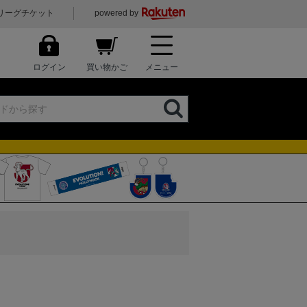
リーグチケット
powered by
ログイン
買い物かご
メニュー