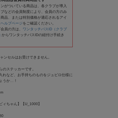
コンがついている商品は、各クラブが導入
ラブなどの会員制度により、会員の方のみ
る商品、または特別価格が適応されるアイ
は
ヘルプページ
をご確認ください。
ブ会員の方は、
ワンタッチパスID（クラブ
録
からワンタッチパスIDの紐付け手続き
キャンセルはお受けできません。
らのステッカーです。
入れなど、お手持ちのものをジュビロ仕様に
ょうか…！
mm
ィちゃん】【U_1000】
80