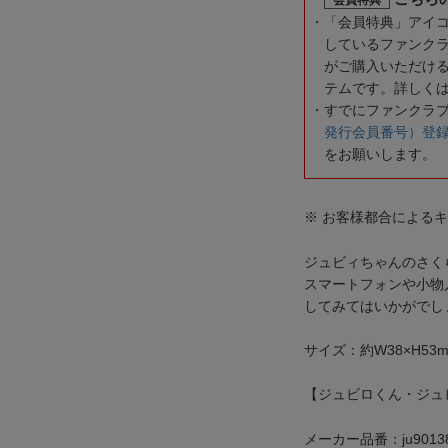
「会員特典」アイ
しているファンク
がご購入いただけ
テムです。詳しく
すでにファンクラ
発行会員番号）登
をお願いします。
※ お客様都合による
ジュビィちゃんのさく
スマートフォンや小物
してみてはいかがでし
サイズ：約W38×H53
【ジュビロくん・ジュビ
メーカー品番：ju9013