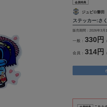
会員特典
ジュビロ磐田
ステッカー:さ
販売期間：2026年3月
330円
一般：
314円
会員：
こちら
会員特典