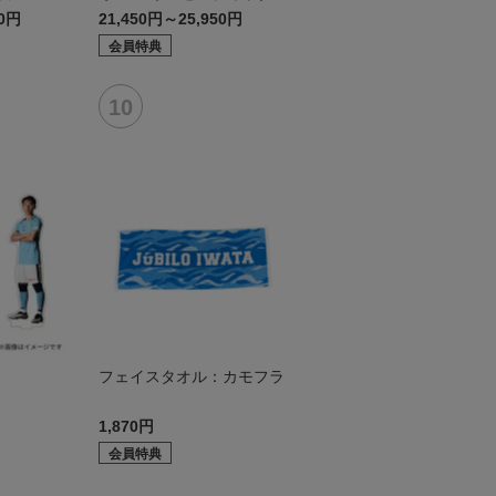
デル:FP2nd
50円
21,450円～25,950円
会員特典
ド
フェイスタオル：カモフラ
1,870円
会員特典