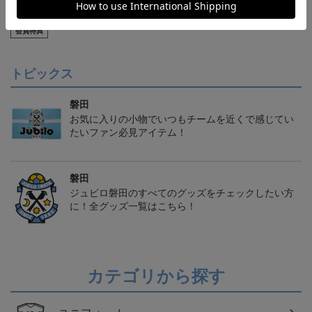
【S～4XL】2026/27ユニ
ジュビロ磐田 チルタリ
ジュビロ磐田 ピカチュ
フォーム オーセンティッ
ス タオルマフラー
ウ タオルマフラー
21,450円～25,950円
2,500円
2,500円
1
クモデル:FP1st
会員特典
トピックス
磐田
お気に入りの小物でいつもチームを近くで感じてい
たいファン必見アイテム！
磐田
ジュビロ磐田のすべてのグッズをチェックしたい方
に！全グッズ一覧はこちら！
カテゴリから探す