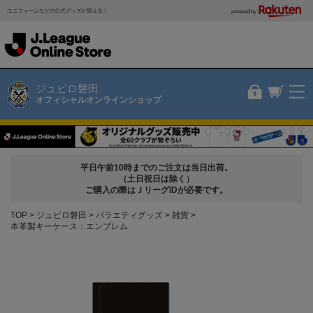
ユニフォームなどの公式グッズが買える！
powered by
ジュビロ磐田
オフィシャルオンラインショップ
平日午前10時までのご注文は当日出荷。
（土日祝日は除く）
ご購入の際はＪリーグIDが必要です。
TOP
ジュビロ磐田
バラエティグッズ
雑貨
本革製キーケース：エンブレム