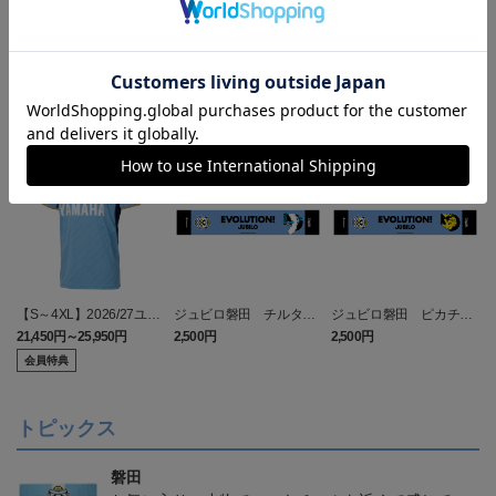
ランキング
NEW
NEW
【S～4XL】2026/27ユニ
ジュビロ磐田 チルタリ
ジュビロ磐田 ピカチュ
フォーム オーセンティッ
ス タオルマフラー
ウ タオルマフラー
21,450円～25,950円
2,500円
2,500円
1
クモデル:FP1st
会員特典
トピックス
磐田